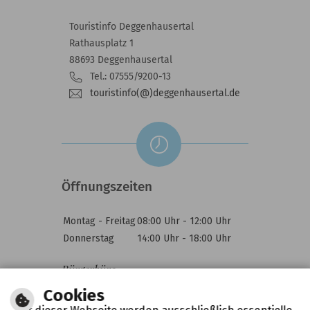
Touristinfo Deggenhausertal
Rathausplatz 1
88693 Deggenhausertal
Tel.: 07555/9200-13
touristinfo(@)deggenhausertal.de
Öffnungszeiten
Montag - Freitag
08:00 Uhr - 12:00 Uhr
Donnerstag
14:00 Uhr - 18:00 Uhr
Bürgerbüro
Montag - Freitag
07:30 Uhr - 12:30 Uhr
Cookies
Donnerstag
14:00 Uhr - 18:00 Uhr