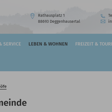
Rathausplatz 1
Te
88693 Deggenhausertal
i
& SERVICE
LEBEN & WOHNEN
FREIZEIT & TOU
höfe
meinde