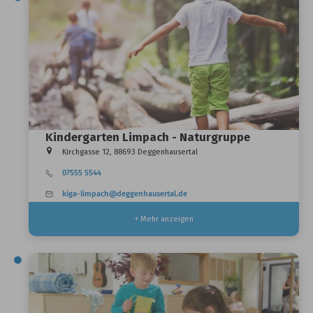
Kindergarten Limpach - Naturgruppe
Kirchgasse 12, 88693 Deggenhausertal
07555 5544
kiga-limpach@deggenhausertal.de
+ Mehr anzeigen