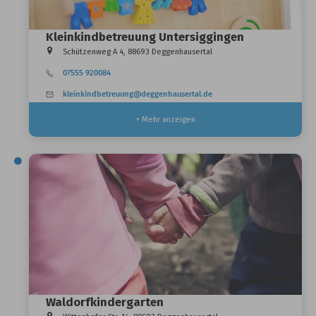
Kleinkindbetreuung Untersiggingen
Schützenweg A 4, 88693 Deggenhausertal
07555 920084
kleinkindbetreuung@deggenhausertal.de
+ Mehr anzeigen
Waldorfkindergarten