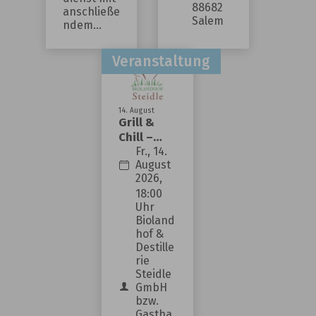
künftig
88682
anschließe
Salem
ndem
zuverlässig
Frühschop
erfüllen
pen
können,
Montag:
großer
brauchen sie
Feieraben
eine
dhock
14
.
August
angemessene
Grill &
Chill –
und
Cocktail-
Fr., 14.
auskömmliche
August
Spezial
Finanzausstattung.
2026,
im
18:00
Gasthaus
Die bisherigen
Uhr
zum
Ergebnisse der
Bioland
Sternen
hof &
Gemeinsamen
Destille
Finanzkommission
rie
sind deshalb
Steidle
GmbH
leider sehr
bzw.
enttäuschend.
Gastha