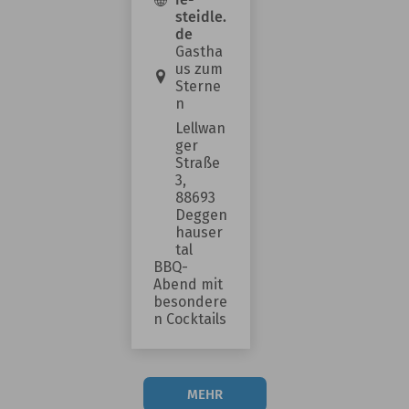
Landespolitik
steidle.
und
de
Gastha
kommunaler
us zum
Ebene. 🙏
Sterne
Gemeinsam gilt
n
es, dafür zu
Lellwan
ger
sorgen, dass
Straße
Deggenhausertal
3,
88693
und unsere
Deggen
Kommunen
hauser
tal
auch künftig
BBQ-
handlungsfähig
Abend mit
bleiben. 💪
besondere
n Cocktails
MEHR