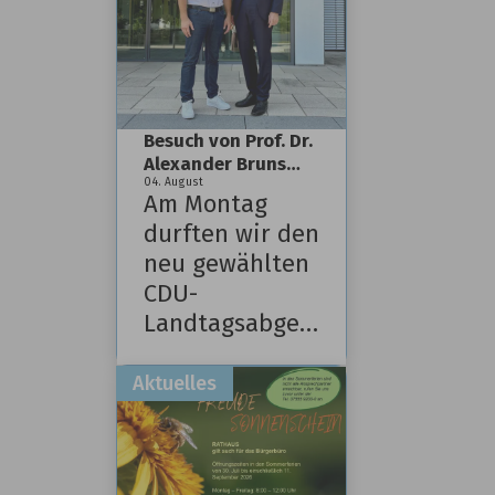
Besuch von Prof. Dr.
Alexander Bruns
(MdL) in
04
.
August
Am Montag
Deggenhausertal
durften wir den
neu gewählten
CDU-
Landtagsabgeordneten
Prof. Dr.
Alexander
Bruns zu
seinem
Antrittsbesuch