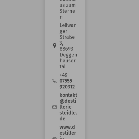
us zum
Prof. Dr. Bruns
Sterne
nahm die
n
Hinweise aus
Lellwan
ger
der
Straße
kommunalen
3,
Praxis
88693
Deggen
interessiert
hauser
auf. Vielen
tal
Dank für den
+49
07555
Besuch, das
920312
angenehme
kontakt
Gespräch und
@desti
den wichtigen
llerie-
steidle.
direkten
de
Austausch
www.d
zwischen
estiller
ie-