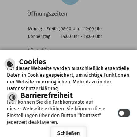
Öffnungszeiten
Montag - Freitag
08:00 Uhr - 12:00 Uhr
Donnerstag
14:00 Uhr - 18:00 Uhr
Bürgerbüro
Montag - Freitag
07:30 Uhr - 12:30 Uhr
Cookies
Donnerstag
14:00 Uhr - 18:00 Uhr
Auf dieser Webseite werden ausschließlich essentielle
Daten in Cookies gespeichert, um wichtige Funktionen
der Website zu ermöglichen. Mehr dazu in der
Datenschutzerklärung
Barrierefreiheit
Leichte Sprache
Gebärdensprache
Hier können Sie die Farbkontraste auf
dieser Webseite erhöhen. Sie können diese
IMPRESSUM
DATENSCHUTZERKLÄRUNG
HILFE
Einstellungen über den Button "Kontrast"
BARRIEREFREIHEIT
jederzeit deaktivieren.
Schließen