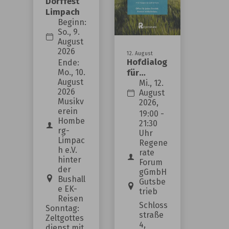
allem um die
Dorffest
und das Leben
Limpach
schwierige
genießen. Lasst
Beginn:
finanzielle
uns die Tage
So., 9.
Situation der
August
bewusst
2026
Städte und
12
.
August
langsamer
Hofdialog
Ende:
Gemeinden.
angehen und
für
Mo., 10.
Dabei habe ich
August
Landwirte
Mi., 12.
das Schöne vor
2026
August
aus dem
deutlich
der Haustür
Musikv
2026,
Deggenha
gemacht: Die
erein
entdecken! ✨
19:00 -
usertal
Hombe
Kommunen
21:30
Herzliche
rg-
Uhr
sind nah an
Grüße vom
Limpac
Regene
h e.V.
den Menschen
rate
Rathaus Ihr
hinter
Forum
👥 und tragen
Fabian
der
gGmbH
eine große
Bushall
Meschenmoser,
Gutsbe
e EK-
trieb
Verantwortung.
Bürgermeister
Reisen
Schloss
Damit sie ihre
Sonntag:
straße
Zeltgottes
Aufgaben auch
4,
dienst mit